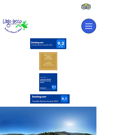
info.lagosecco@gmail.com
(+39)
3492616678