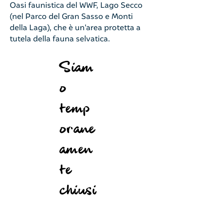
Oasi faunistica del WWF, Lago Secco
(nel Parco del Gran Sasso e Monti
della Laga), che è un'area protetta a
tutela della fauna selvatica.
Siam
o
temp
orane
amen
te
chiusi