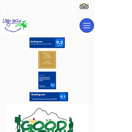
info.lagosecco@gmail.com
(+39)
3492616678